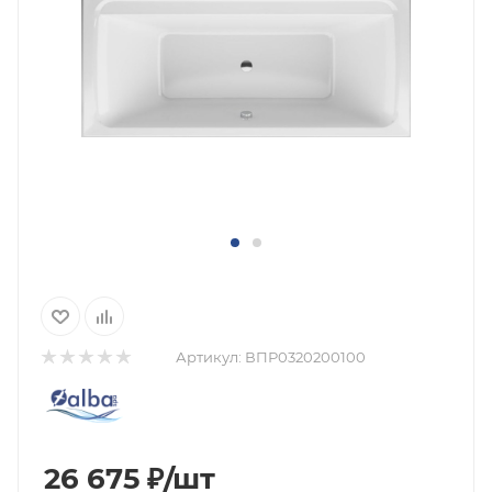
Артикул:
ВПР0320200100
26 675
₽
/шт