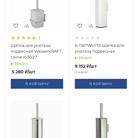
1
Щетка для унитаза
K-1167WHITE Щетка для
подвесная WasserKRAFT
унитаза подвесная
Leine K-5027
Много
Много
9 152
₽
/шт
5 280
₽
/шт
11 440
₽
В КОРЗИНУ
В КОРЗИНУ