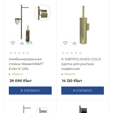
Комбинированная
K-1087POLISHED GOLD
стойка WasserKRAFT
Щетка для унитаза
Exter K-1234
подвесная
Много
Много
29 090
₽
/шт
14 120
₽
/шт
В КОРЗИНУ
В КОРЗИНУ