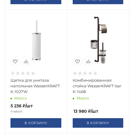
Щетка для унитаза
Комбинированная
напольная WasserKRAFT
стойка WasserKRAFT Isar
K-1027W
K-1468
Много
Много
5 236
₽
/шт
13 980
₽
/шт
7 480
₽
В КОРЗИНУ
В КОРЗИНУ