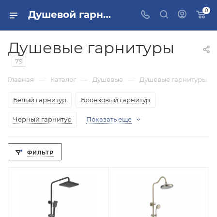
0
Душевой гарнитур купить | Душевой набор гарнитур цена в Москве и РФ
Душевые гарнитуры
79
—
—
—
Главная
Каталог
Душевые
Душевые гарнитуры
Белый гарнитур
Бронзовый гарнитур
Черный гарнитур
Показать еще
ФИЛЬТР