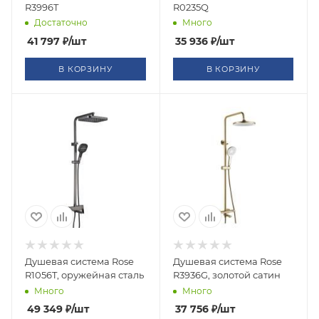
R3996T
R0235Q
Достаточно
Много
41 797
₽
/шт
35 936
₽
/шт
В КОРЗИНУ
В КОРЗИНУ
Душевая система Rose
Душевая система Rose
R1056T, оружейная сталь
R3936G, золотой сатин
Много
Много
49 349
₽
/шт
37 756
₽
/шт