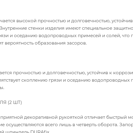
чается высокой прочностью и долговечностью, устойчив
Внутренние стенки изделия имеют специальное защитн
рязи и оседанию водопроводных примесей и солей, что 
ит вероятность образования засоров.
ется прочностью и долговечностью, устойчив к коррози
пятствует скоплению грязи и оседанию водопроводных 
ы.
Я (2 ШТ)
 приятной декоративной рукояткой отличает быстрый м
ие осуществляются всего лишь в четверть оборота. Зап
й шпиндель DURAfix.