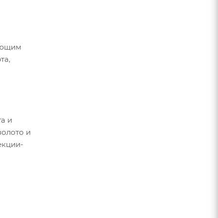
шающим
та,
а и
золото и
екции-