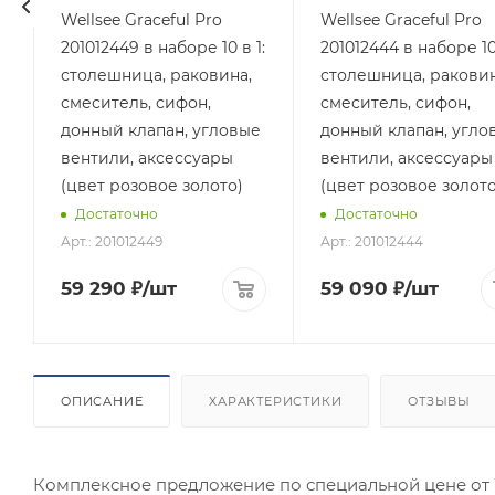
Wellsee Graceful Pro
Wellsee Graceful Pro
:
201012449 в наборе 10 в 1:
201012444 в наборе 10 
столешница, раковина,
столешница, раковин
смеситель, сифон,
смеситель, сифон,
е
донный клапан, угловые
донный клапан, угло
вентили, аксессуары
вентили, аксессуары
(цвет розовое золото)
(цвет розовое золото
Достаточно
Достаточно
Арт.: 201012449
Арт.: 201012444
59 290
₽
/шт
59 090
₽
/шт
ОПИСАНИЕ
ХАРАКТЕРИСТИКИ
ОТЗЫВЫ
Комплексное предложение по специальной цене от 