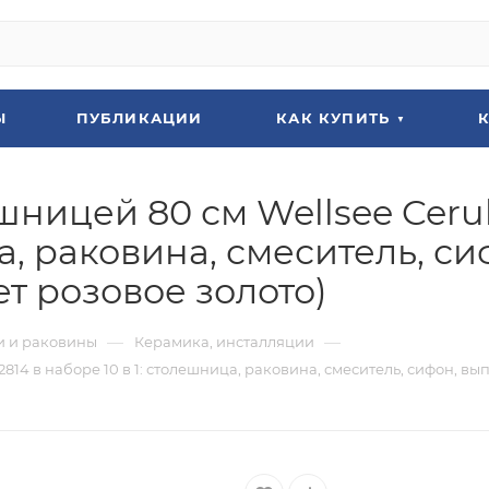
Ы
ПУБЛИКАЦИИ
КАК КУПИТЬ
шницей 80 см Wellsee Cerul
а, раковина, смеситель, си
ет розовое золото)
—
—
 и раковины
Керамика, инсталляции
814 в наборе 10 в 1: столешница, раковина, смеситель, сифон, вып