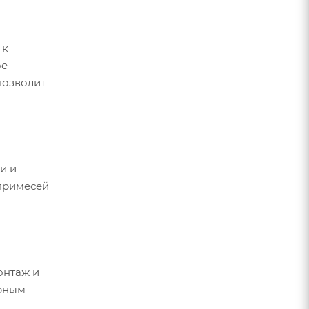
 к
ое
позволит
и и
примесей
онтаж и
орным