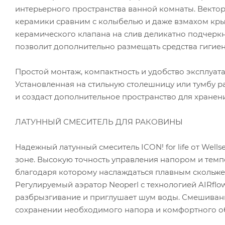
интерьерного пространства ванной комнаты. Вектор
керамики сравним с колыбелью и даже взмахом кры
керамического клапана на слив деликатно подчеркн
позволит дополнительно размещать средства гигиен
Простой монтаж, компактность и удобство эксплуа
Установленная на стильную столешницу или тумбу р
и создаст дополнительное пространство для хранен
ЛАТУННЫЙ СМЕСИТЕЛЬ ДЛЯ РАКОВИНЫ
Надежный латунный смеситель ICON! for life от Wel
зоне. Высокую точность управления напором и темп
благодаря которому наслаждаться плавным скольжен
Регулируемый аэратор Neoperl с технологией AIRfl
разбрызгивание и приглушает шум воды. Смешивани
сохранении необходимого напора и комфортного о