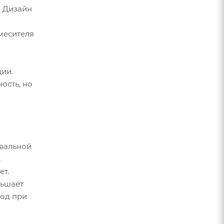
. Дизайн
месителя
ии.
ость, но
ывальной
,
ет.
ньшает
ход при