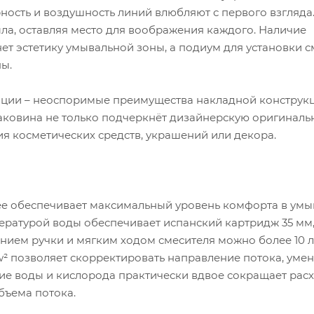
ность и воздушность линий влюбляют с первого взгляда
ла, оставляя место для воображения каждого. Наличие
ет эстетику умывальной зоны, а подиум для установки с
ы.
тации – неоспоримые преимущества накладной конструкц
аковина не только подчеркнёт дизайнерскую оригинальн
ия косметических средств, украшений или декора.
lsee обеспечивает максимальный уровень комфорта в ум
ературой воды обеспечивает испанский картридж 35 мм
ием ручки и мягким ходом смесителя можно более 10 л
ow² позволяет скорректировать направление потока, уме
е воды и кислорода практически вдвое сокращает рас
бъема потока.