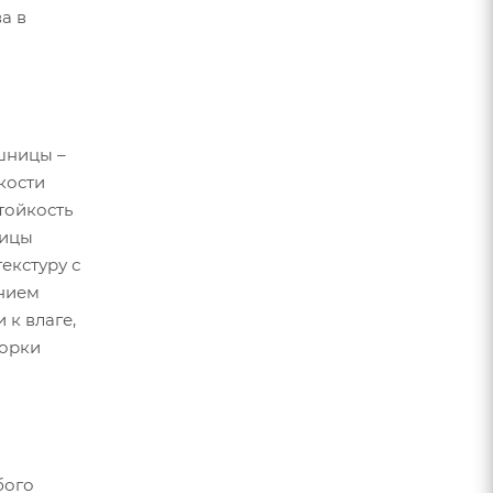
а в
шницы –
кости
тойкость
ницы
екстуру с
ением
к влаге,
борки
бого