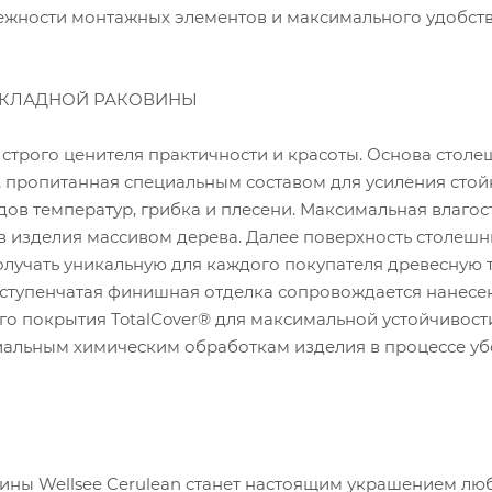
ежности монтажных элементов и максимального удобств
АКЛАДНОЙ РАКОВИНЫ
 строго ценителя практичности и красоты. Основа столе
пропитанная специальным составом для усиления стой
дов температур, грибка и плесени. Максимальная влагос
ов изделия массивом дерева. Далее поверхность столеш
лучать уникальную для каждого покупателя древесную т
оступенчатая финишная отделка сопровождается нанес
 покрытия TotalCover® для максимальной устойчивости 
альным химическим обработкам изделия в процессе у
ны Wellsee Cerulean станет настоящим украшением лю