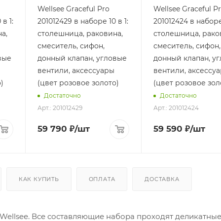
Wellsee Graceful Pro
Wellsee Graceful P
в 1:
201012429 в наборе 10 в 1:
201012424 в наборе 
а,
столешница, раковина,
столешница, рако
смеситель, сифон,
смеситель, сифон,
вые
донный клапан, угловые
донный клапан, у
вентили, аксессуары
вентили, аксессу
)
(цвет розовое золото)
(цвет розовое зол
Достаточно
Достаточно
Арт.: 201012429
Арт.: 201012424
59 790
₽
/шт
59 590
₽
/шт
КАК КУПИТЬ
ОПЛАТА
ДОСТАВКА
Wellsee. Все составляющие набора проходят деликатны