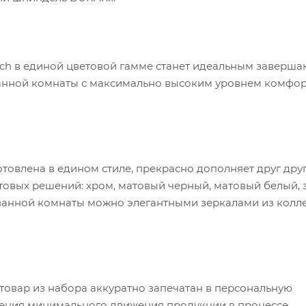
ouch в единой цветовой гамме станет идеальным завер
анной комнаты с максимально высоким уровнем комфор
товлена в едином стиле, прекрасно дополняет друг друг
овых решений: хром, матовый черный, матовый белый, 
ванной комнаты можно элегантными зеркалами из колл
овар из набора аккуратно запечатан в персональную
дения минимального движения продукции в процессе