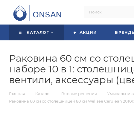
КАТАЛОГ
АКЦИИ
БРЕНД
Раковина 60 см со столе
наборе 10 в 1: столешниц
вентили, аксессуары (цв
—
—
—
Главная
Каталог
Готовые решения
Умывальники
Раковина 60 см со столешницей 80 см Wellsee Cerulean 201012