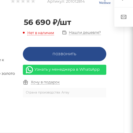
Артикул:
201012814
56 690
₽
/шт
Нашли дешевле?
Нет в наличии
ПОЗВОНИТЬ
 к
Узнать у менеджера в WhatsApp
 золото
Хочу в подарок
Страна производства: Array