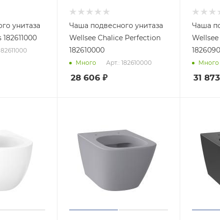
го унитаза
Чаша подвесного унитаза
Чаша п
oquis 182611000
Wellsee Chalice Perfection
Wellsee Chalice Perfectio
182610000
182609
 182611000
Арт.: 182610000
Много
Много
28 606
₽
31 873