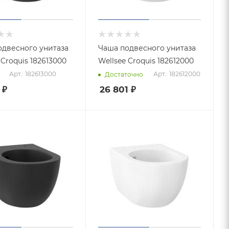
одвесного унитаза
Чаша подвесного унитаза
Wellsee Croquis 182613000
Wellsee Croquis 182612000
Арт.: 182613000
Арт.: 182612000
Достаточно
₽
26 801
₽