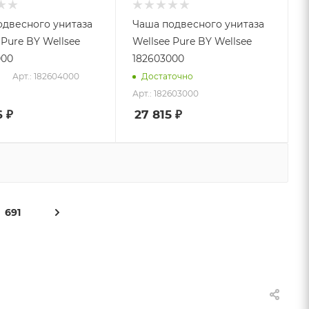
одвесного унитаза
Чаша подвесного унитаза
e
Wellsee Pure BY Wellsee
000
182603000
Арт.: 182604000
Достаточно
Арт.: 182603000
6
₽
27 815
₽
691