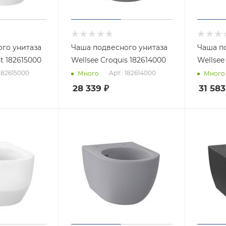
го унитаза
Чаша подвесного унитаза
Чаша п
clatant 182615000
Wellsee Croquis 182614000
 182615000
Арт.: 182614000
Много
Много
28 339
₽
31 583