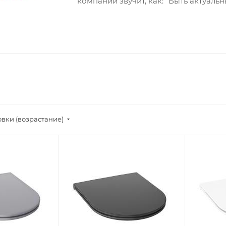
компании звучит, как: "Быть актуаль
овки (возрастание)