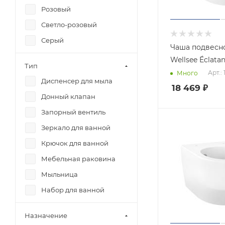
Розовый
Светло-розовый
Серый
Чаша подвесно
Синий
Wellsee É
Тип
Хром
Арт.:
Много
Диспенсер для мыла
Черный
18 469
₽
Донный клапан
Запорный вентиль
Зеркало для ванной
Крючок для ванной
Мебельная раковина
Мыльница
Набор для ванной
комнаты
Назначение
Подвесной унитаз