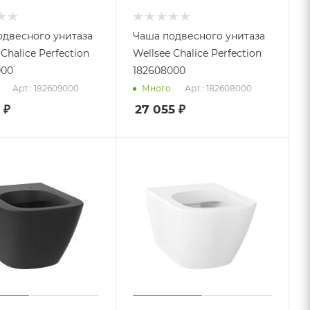
одвесного унитаза
Чаша подвесного унитаза
n
Wellsee Chalice Perfection
000
182608000
Арт.: 182609000
Арт.: 182608000
Много
₽
27 055
₽