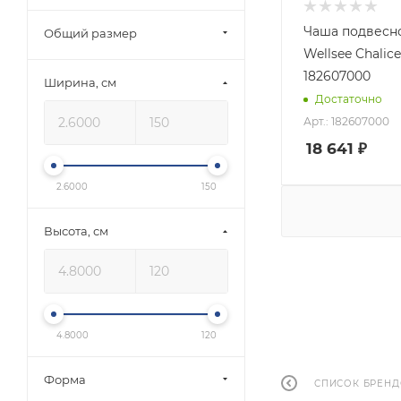
Чаша подвесно
Общий размер
Wellsee Chalice Perfection
182607000
Ширина, см
Достаточно
Арт.: 182607000
18 641
₽
2.6000
150
Высота, см
4.8000
120
Форма
СПИСОК БРЕН