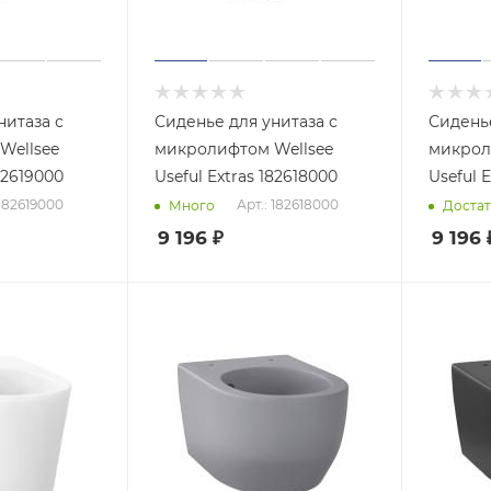
нитаза с
Сиденье для унитаза с
Сиденье
Wellsee
микролифтом Wellsee
микрол
82619000
Useful Extras 182618000
Useful 
 182619000
Арт.: 182618000
Много
Доста
9 196
₽
9 196