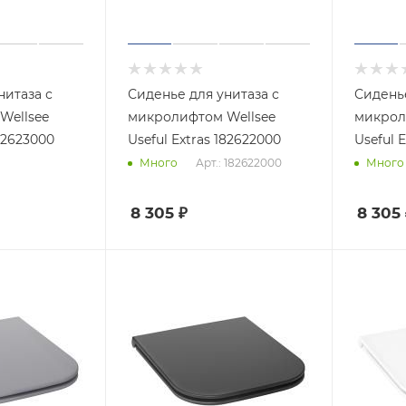
нитаза с
Сиденье для унитаза с
Сиденье
Wellsee
микролифтом Wellsee
микрол
182623000
Useful Extras 182622000
Useful 
Арт.: 182622000
Много
Много
8 305
₽
8 305