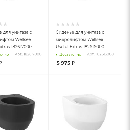
 для унитаза с
Сиденье для унитаза с
ифтом Wellsee
микролифтом Wellsee
Extras 182617000
Useful Extras 182616000
Арт.: 182617000
Арт.: 182616000
точно
Достаточно
₽
5 975
₽