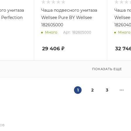
го унитаза
Чаша подвесного унитаза
Чаша п
Wellsee Pure BY Wellsee
Wellsee Pure BY Wellse
182605000
182604
Арт.: 182605000
Много
Много
29 406
₽
32 74
ПОКАЗАТЬ ЕЩЕ
1
2
3
ДОВ