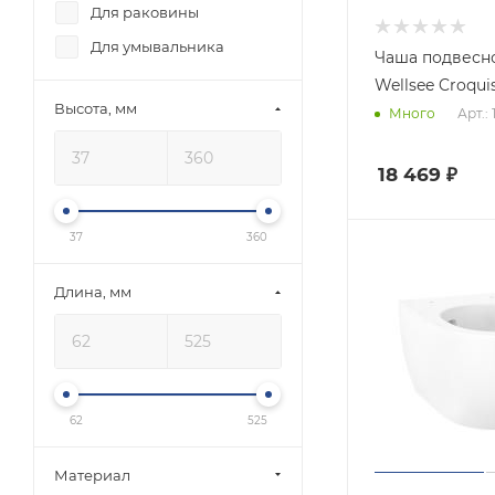
Для раковины
Раковина
Для умывальника
Раковина-столешница
Чаша подвесно
Сиденье для подвесного
Wellsee Cr
унитаза
Высота, мм
Арт.:
Много
Сифон сливной
18 469
₽
Смеситель
Стакан для ванной
комнаты
37
360
Чаша
Длина, мм
62
525
Материал