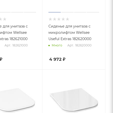
 для унитаза с
Сиденье для унитаза с
ифтом Wellsee
микролифтом Wellsee
Extras 182621000
Useful Extras 182620000
Арт.: 182621000
Арт.: 182620000
Много
₽
4 972
₽