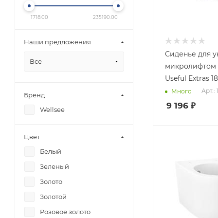
1718.00
235190.00
Наши предложения
Сиденье для у
Все
микролифтом 
Useful Extras 1
Арт.:
Много
Бренд
9 196
₽
Wellsee
Цвет
Белый
Зеленый
Золото
Золотой
Розовое золото