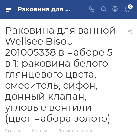
0
Раковина для ванной Wellsee Bisou 201005338 в наборе 5 в 1: раковина белого глянцевого цвета, смеситель, сифон, донный клапан, угловые вентили (цвет набора золото) купить в Москве
Раковина для ванной
Wellsee Bisou
201005338 в наборе 5
в 1: раковина белого
глянцевого цвета,
смеситель, сифон,
донный клапан,
угловые вентили
(цвет набора золото)
—
—
—
Главная
Каталог
Готовые решения