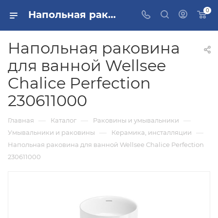
0
Напольная раковина для ванной Wellsee Chalice Perfection 230611000 купить в Москве
Напольная раковина
для ванной Wellsee
Chalice Perfection
230611000
—
—
—
Главная
Каталог
Раковины и умывальники
—
—
Умывальники и раковины
Керамика, инсталляции
Напольная раковина для ванной Wellsee Chalice Perfection
230611000