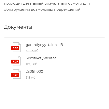
проходит детальный визуальный осмотр для
обнаружения возможных повреждений.
Документы
garantiynyy_talon_LB
382,5 кб
Sertifikat_Wellsee
117,5 кб
230611000
3,8 мб