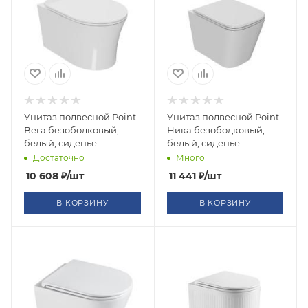
Унитаз подвесной Point
Унитаз подвесной Point
Вега безободковый,
Ника безободковый,
белый, сиденье
белый, сиденье
дюропласт микролифт
дюропласт микролифт
Достаточно
Много
быстросъем., PN41711
быстросъем., PN41081
10 608
₽
/шт
11 441
₽
/шт
В КОРЗИНУ
В КОРЗИНУ