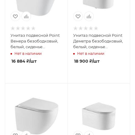
Унитаз подвесной Point
Унитаз подвесной Point
Венера безободковый,
Деметра безободковый,
белый, сиденье
белый, сиденье
дюропласт микролифт
дюропласт микролифт
Нет в наличии
Нет в наличии
быстросъем., PN41071
быстросъем., PN41121
16 884
₽
/шт
18 900
₽
/шт