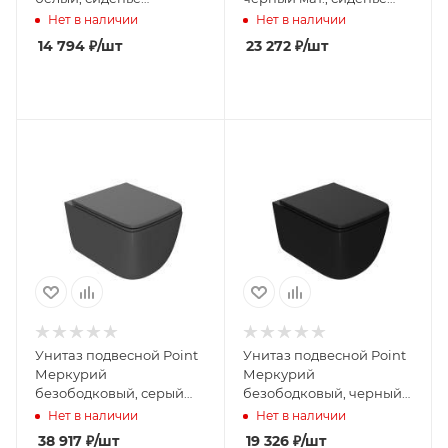
дюропласт микролифт
дюропласт микролифт
Нет в наличии
Нет в наличии
быстросъем., PN41701
быстросъем., PN41701BM
14 794
₽
/шт
23 272
₽
/шт
Унитаз подвесной Point
Унитаз подвесной Point
Меркурий
Меркурий
безободковый, серый
безободковый, черный
мат., сиденье дюропласт
мат., сиденье дюропласт
Нет в наличии
Нет в наличии
микролифт быстросъем.,
микролифт быстросъем.,
38 917
₽
/шт
19 326
₽
/шт