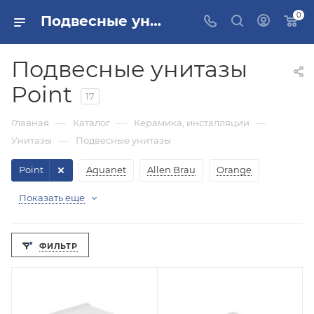
0
Подвесные унитазы Point купить в Москве, цена
Подвесные унитазы
Point
17
—
—
—
Главная
Каталог
Керамика, инсталляции
—
Унитазы
Подвесные унитазы
Point
Aquanet
Allen Brau
Orange
Показать еще
ФИЛЬТР