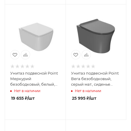
Унитаз подвесной Point
Унитаз подвесной Point
Меркурий
Вега безободковый,
безободковый, белый,
серый мат., сиденье
сиденье дюропласт
дюропласт микролифт
Нет в наличии
Нет в наличии
микролифт быстросъем.,
быстросъем., PN41711GM
19 655
₽
/шт
25 995
₽
/шт
PN41831