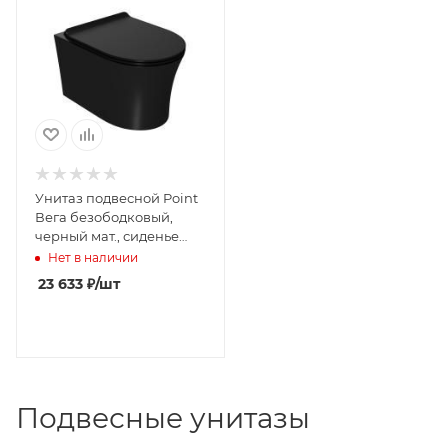
Унитаз подвесной Point
Вега безободковый,
черный мат., сиденье
дюропласт микролифт
Нет в наличии
быстросъем., PN41711BM
23 633
₽
/шт
Подвесные унитазы