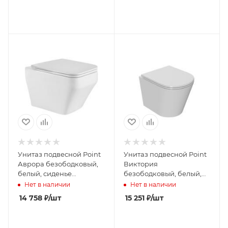
PN41831GM
PN41831BM
Унитаз подвесной Point
Унитаз подвесной Point
Аврора безободковый,
Виктория
белый, сиденье
безободковый, белый,
дюропласт микролифт
сиденье дюропласт
Нет в наличии
Нет в наличии
быстросъем., PN41101
микролифт быстросъем.,
14 758
₽
/шт
15 251
₽
/шт
PN41061