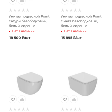
Унитаз подвесной Point
Унитаз подвесной Point
Сатурн безободковый,
Омега безободковый,
белый, сиденье
белый, сиденье
дюропласт микролифт
дюропласт микролифт
Нет в наличии
Нет в наличии
быстросъем., PN41901
быстросъем., PN41902
18 500
₽
/шт
15 895
₽
/шт