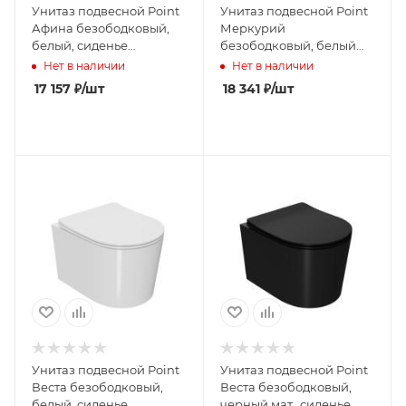
Унитаз подвесной Point
Унитаз подвесной Point
Афина безободковый,
Меркурий
белый, сиденье
безободковый, белый
дюропласт микролифт
мат., сиденье дюропласт
Нет в наличии
Нет в наличии
быстросъем., PN41041
микролифт быстросъем.,
17 157
₽
/шт
18 341
₽
/шт
PN41831WM
Унитаз подвесной Point
Унитаз подвесной Point
Веста безободковый,
Веста безободковый,
белый, сиденье
черный мат., сиденье