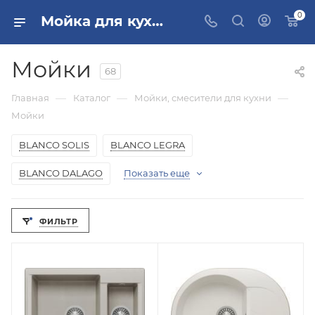
0
Мойка для кухни купить в Москве
Мойки
68
—
—
—
Главная
Каталог
Мойки, смесители для кухни
Мойки
BLANCO SOLIS
BLANCO LEGRA
BLANCO DALAGO
Показать еще
ФИЛЬТР