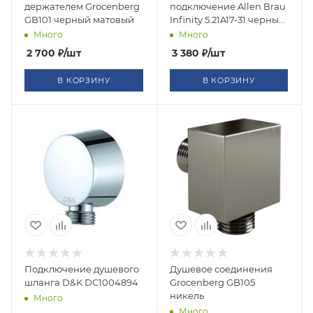
держателем Grocenberg
подключение Allen Brau
GB101 черный матовый
Infinity 5.21A17-31 черный
матовый
Много
Много
2 700
₽
/шт
3 380
₽
/шт
В КОРЗИНУ
В КОРЗИНУ
Подключение душевого
Душевое соединения
шланга D&K DC1004894
Grocenberg GB105
никель
Много
Много