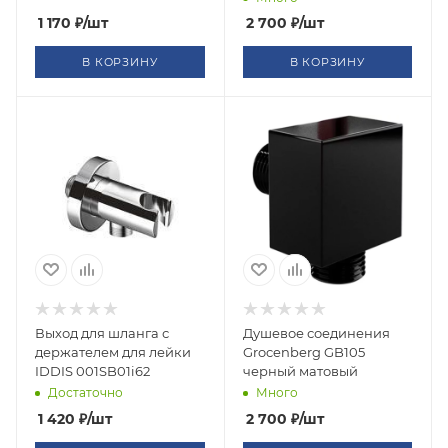
1 170
₽
/шт
2 700
₽
/шт
В КОРЗИНУ
В КОРЗИНУ
Выход для шланга с
Душевое соединения
держателем для лейки
Grocenberg GB105
IDDIS 001SB01i62
черный матовый
Достаточно
Много
1 420
₽
/шт
2 700
₽
/шт