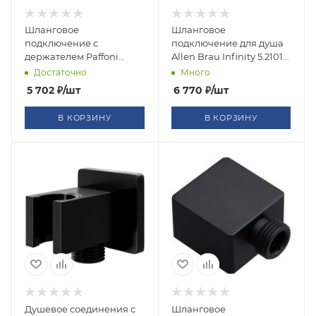
Шланговое
Шланговое
подключение с
подключение для душа
держателем Paffoni
Allen Brau Infinity 5.21017-
ZSUP031CR хром
31 черный матовый
Достаточно
Много
5 702
₽
/шт
6 770
₽
/шт
В КОРЗИНУ
В КОРЗИНУ
Душевое соединения с
Шланговое