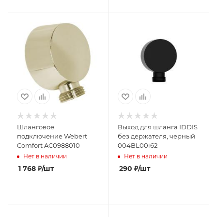
Шланговое
Выход для шланга IDDIS
подключение Webert
без держателя, черный
Comfort AC0988010
004BL00i62
Нет в наличии
Нет в наличии
1 768
₽
/шт
290
₽
/шт