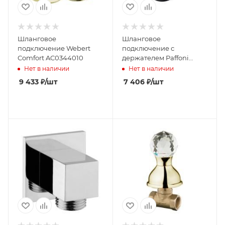
Шланговое
Шланговое
подключение Webert
подключение с
Comfort AC0344010
держателем Paffoni
ZSUP031NO черный
Нет в наличии
Нет в наличии
матовый
9 433
₽
/шт
7 406
₽
/шт