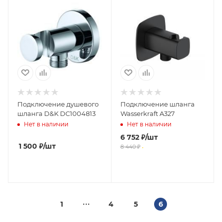
Подключение душевого
Подключение шланга
шланга D&K DC1004813
Wasserkraft A327
Нет в наличии
Нет в наличии
6 752
₽
/шт
1 500
₽
/шт
8 440
₽
1
4
5
6