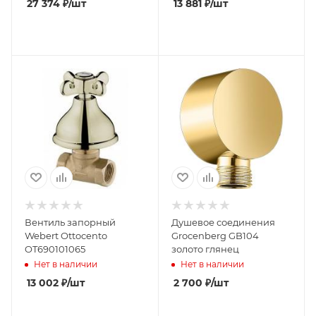
27 374
₽
/шт
13 881
₽
/шт
Вентиль запорный
Душевое соединения
Webert Ottocento
Grocenberg GB104
OT690101065
золото глянец
Нет в наличии
Нет в наличии
13 002
₽
/шт
2 700
₽
/шт