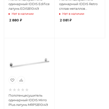
одинарный IDDIS Edifice
одинарный IDDIS Retro
латунь EDISB10i49
сплав металлов
RETSS10i49
Нет в наличии
Нет в наличии
2 880
₽
2 081
₽
Полотенцесушитель
одинарный IDDIS Mirro
Plus латунь MRPSB10i49