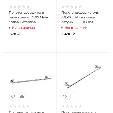
Полотенцесушитель
Полотенцедержатель
одинарный IDDIS Male
IDDIS Edifice кольцо
сплав металлов
латунь EDISBO0i51
MALSS10i49
Нет в наличии
Нет в наличии
570
₽
1 490
₽
Полотенцесушитель
Полотенцесушитель