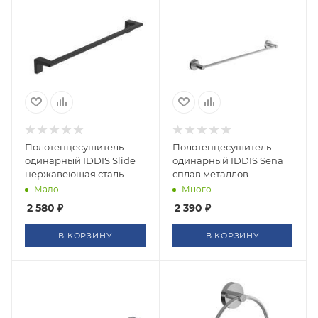
Полотенцесушитель
Полотенцесушитель
одинарный IDDIS Slide
одинарный IDDIS Sena
нержавеющая сталь
сплав металлов
SLIBS10i49
SENSS10i49
Мало
Много
2 580
₽
2 390
₽
В КОРЗИНУ
В КОРЗИНУ