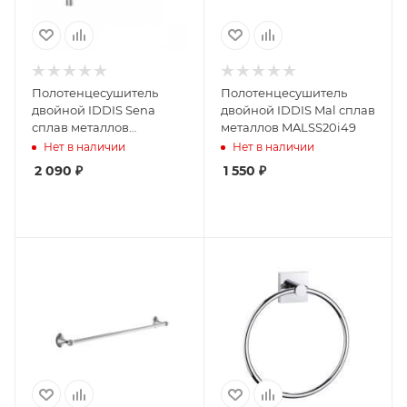
Полотенцесушитель
Полотенцесушитель
двойной IDDIS Sena
двойной IDDIS Mal сплав
сплав металлов
металлов MALSS20i49
SENSS20i49
Нет в наличии
Нет в наличии
2 090
₽
1 550
₽