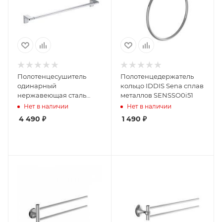
Полотенцесушитель
Полотенцедержатель
одинарный
кольцо IDDIS Sena сплав
нержавеющая сталь
металлов SENSSO0i51
хром IDDIS Slide
Нет в наличии
Нет в наличии
SLISC10i49
4 490
₽
1 490
₽