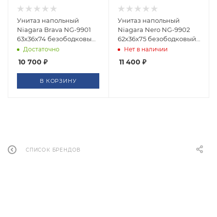
Унитаз напольный
Унитаз напольный
Niagara Brava NG-9901
Niagara Nero NG-9902
63x36x74 безободковый
62x36x75 безободковый
с тонкой крышкой
с толстой крышкой
Достаточно
Нет в наличии
10 700
₽
11 400
₽
В КОРЗИНУ
СПИСОК БРЕНДОВ