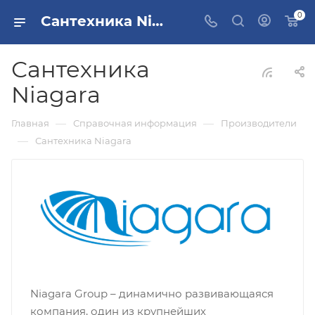
0
Сантехника Niagara
Сантехника
Niagara
—
—
Главная
Справочная информация
Производители
—
Сантехника Niagara
Niagara Group – динамично развивающаяся
компания, один из крупнейших