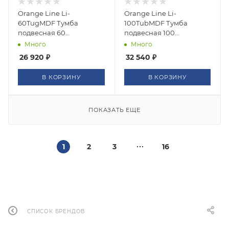
Orange Line Li-
Orange Line Li-
60TugMDF Тумба
100TubMDF Тумба
подвесная 60
подвесная 100
столешница МДФ,
столешница МДФ,
Много
Много
матовый графит
матовый черный
26 920
₽
32 540
₽
В КОРЗИНУ
В КОРЗИНУ
ПОКАЗАТЬ ЕЩЕ
1
2
3
16
СПИСОК БРЕНДОВ