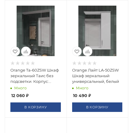
Orange Ta-60ZSW Шкаф
Orange Лайт LA-50ZSW
зеркальный Таис без
Шкаф зеркальный
подсветки. Корпус:
универсальный, белый
ЛДСП, две зеркальные
Много
Много
дверки, доводчики,
12 060
₽
10 490
₽
корпус ЛДСП, пленка
ПВХ, цвет - белый
В КОРЗИНУ
В КОРЗИНУ
глянец. Габариты
(ШхВхГл): 63х70х16 см.