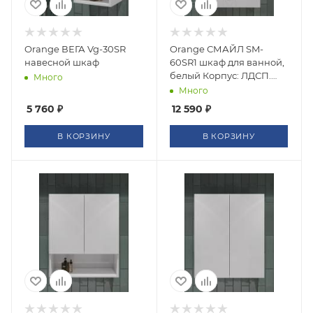
Orange ВЕГА Vg-30SR
Orange СМАЙЛ SM-
навесной шкаф
60SR1 шкаф для ванной,
белый Корпус: ЛДСП.
Много
Фасад: МДФ, пленка.
Много
Полочка ЛДСП - 1 шт.
5 760
₽
12 590
₽
Дверцы с механизмом
доводчика. Ящик с
В КОРЗИНУ
В КОРЗИНУ
направляющими
полного выдвижения.
Цвет: белый глянец.
Фурнитура в цвете хром.
Габариты (ШхВхГл):
60х96х32 см