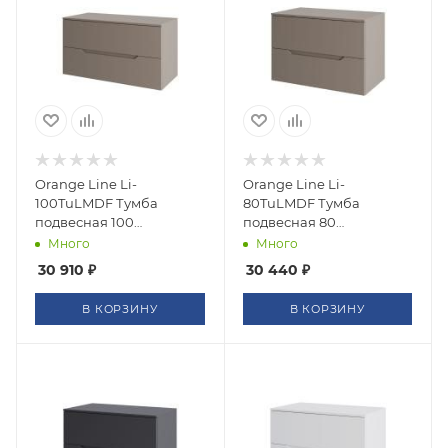
Orange Line Li-
Orange Line Li-
100TuLMDF Тумба
80TuLMDF Тумба
подвесная 100
подвесная 80
столешница МДФ,
столешница МДФ,
Много
Много
матовый латте
матовый латте
30 910
₽
30 440
₽
В КОРЗИНУ
В КОРЗИНУ