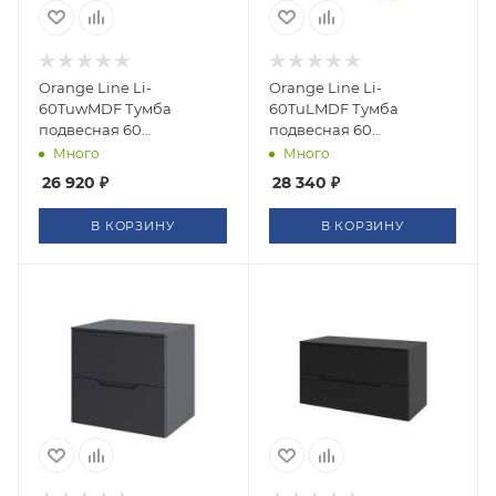
Orange Line Li-
Orange Line Li-
60TuwMDF Тумба
60TuLMDF Тумба
подвесная 60
подвесная 60
столешница МДФ,
столешница МДФ,
Много
Много
матовый белый
матовый латте
26 920
₽
28 340
₽
В КОРЗИНУ
В КОРЗИНУ