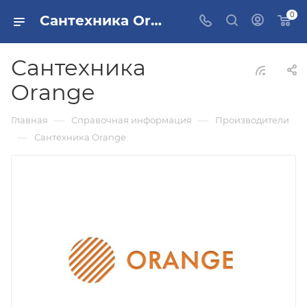
0
Сантехника Orange
Сантехника
Orange
—
—
Главная
Справочная информация
Производители
—
Сантехника Orange