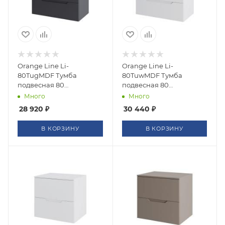
Orange Line Li-
Orange Line Li-
80TugMDF Тумба
80TuwMDF Тумба
подвесная 80
подвесная 80
столешница МДФ,
столешница МДФ,
Много
Много
матовый графит
матовый белый
28 920
₽
30 440
₽
В КОРЗИНУ
В КОРЗИНУ