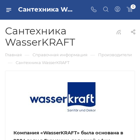
0
Сантехника WasserKRAFT
Сантехника
WasserKRAFT
—
—
Главная
Справочная информация
Производители
—
Сантехника WasserKRAFT
Компания «
WasserKRAFT» была основана в