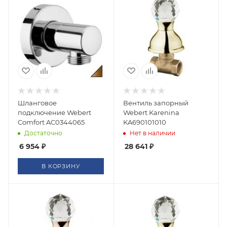
Шланговое
Вентиль запорный
подключение Webert
Webert Karenina
Comfort AC0344065
KA690101010
Достаточно
Нет в наличии
6 954
₽
28 641
₽
В КОРЗИНУ