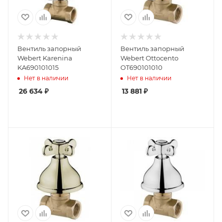
Вентиль запорный
Вентиль запорный
Webert Karenina
Webert Ottocento
KA690101015
OT690101010
Нет в наличии
Нет в наличии
26 634
₽
13 881
₽