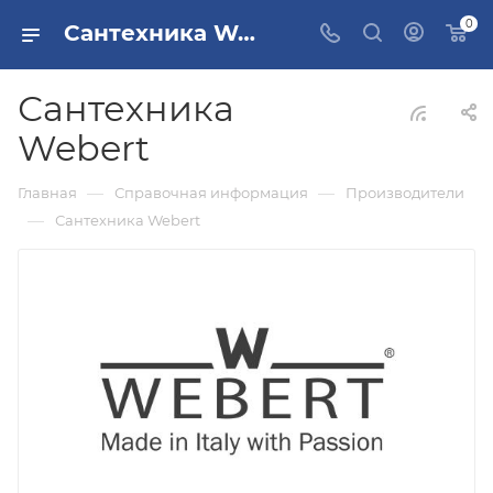
0
Сантехника Webert
Сантехника
Webert
—
—
Главная
Справочная информация
Производители
—
Сантехника Webert