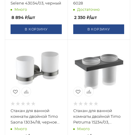
Selene 43034/03, черный
6028
Много
Достаточно
8 894
₽
/шт
2 350
₽
/шт
В КОРЗИНУ
В КОРЗИНУ
Стакан для ванной
Стакан для ванной
комнаты двойной Timo
комнаты двойной Timo
Saona 13034/18, черное
Petruma 15234/03,
золото
черный
Много
Много