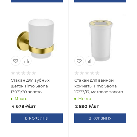
Стакан для зубных
Стакан для ванной
щеток Timo Saona
комнаты Timo Saona
13031/20 золото
13233/17, матовое золото
шлифованное
Много
Много
4 678
₽
/шт
2 890
₽
/шт
В КОРЗИНУ
В КОРЗИНУ