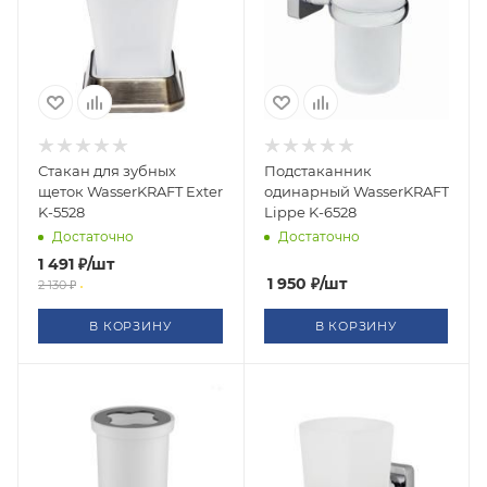
Стакан для зубных
Подстаканник
щеток WasserKRAFT Exter
одинарный WasserKRAFT
K-5528
Lippe K-6528
Достаточно
Достаточно
1 491
₽
/шт
1 950
₽
/шт
2 130
₽
В КОРЗИНУ
В КОРЗИНУ