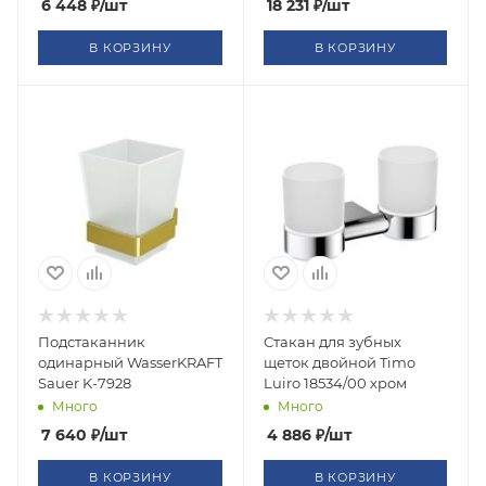
6 448
₽
/шт
18 231
₽
/шт
В КОРЗИНУ
В КОРЗИНУ
Подстаканник
Стакан для зубных
одинарный WasserKRAFT
щеток двойной Timo
Sauer K-7928
Luiro 18534/00 хром
Много
Много
7 640
₽
/шт
4 886
₽
/шт
В КОРЗИНУ
В КОРЗИНУ